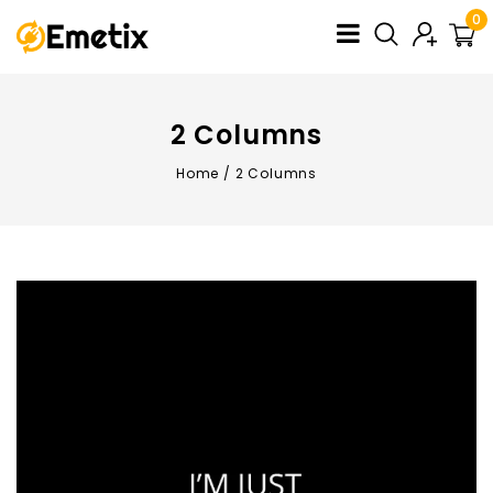
0
2 Columns
Home
/
2 Columns